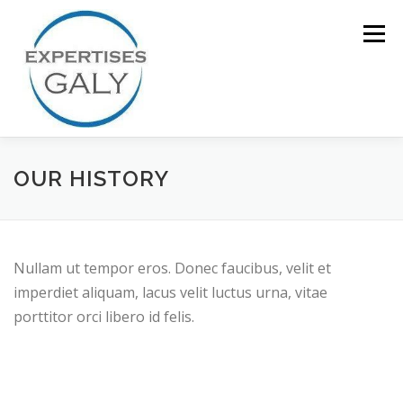
Aller
au
Menu
contenu
ACCUEIL
NOTRE EXPERTISE
OUR HISTORY
QUI SOMMES NOUS ?
CONTACT
Nullam ut tempor eros. Donec faucibus, velit et
imperdiet aliquam, lacus velit luctus urna, vitae
porttitor orci libero id felis.