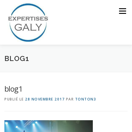
Aller
au
Menu
contenu
ACCUEIL
NOTRE EXPERTISE
BLOG1
QUI SOMMES NOUS ?
CONTACT
blog1
PUBLIÉ LE
28 NOVEMBRE 2017
PAR
TONTON3