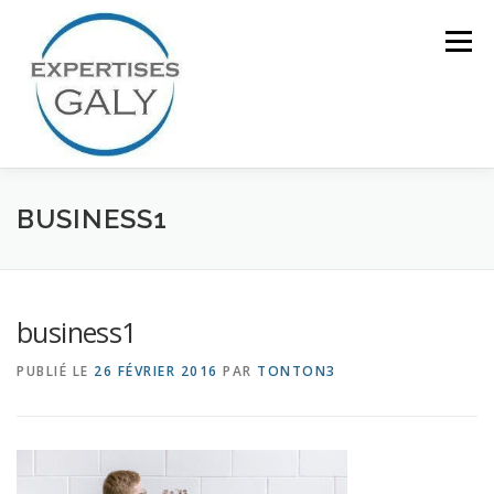
Aller
au
Menu
contenu
ACCUEIL
NOTRE EXPERTISE
BUSINESS1
QUI SOMMES NOUS ?
CONTACT
business1
PUBLIÉ LE
26 FÉVRIER 2016
PAR
TONTON3