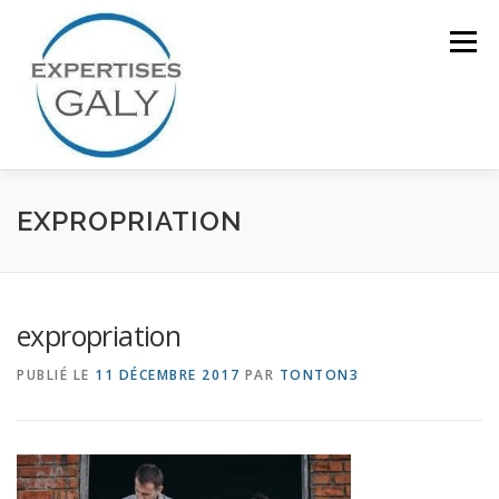
Aller
au
Menu
contenu
ACCUEIL
NOTRE EXPERTISE
EXPROPRIATION
QUI SOMMES NOUS ?
CONTACT
expropriation
PUBLIÉ LE
11 DÉCEMBRE 2017
PAR
TONTON3