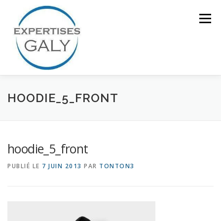
Aller
au
Menu
contenu
ACCUEIL
NOTRE EXPERTISE
HOODIE_5_FRONT
QUI SOMMES NOUS ?
CONTACT
hoodie_5_front
PUBLIÉ LE
7 JUIN 2013
PAR
TONTON3