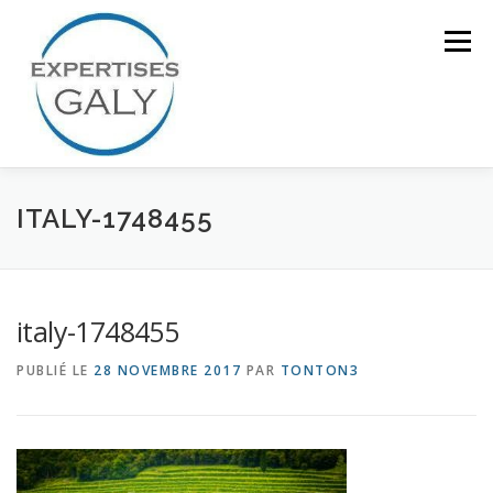
Aller
au
Menu
contenu
ACCUEIL
NOTRE EXPERTISE
ITALY-1748455
QUI SOMMES NOUS ?
CONTACT
italy-1748455
PUBLIÉ LE
28 NOVEMBRE 2017
PAR
TONTON3