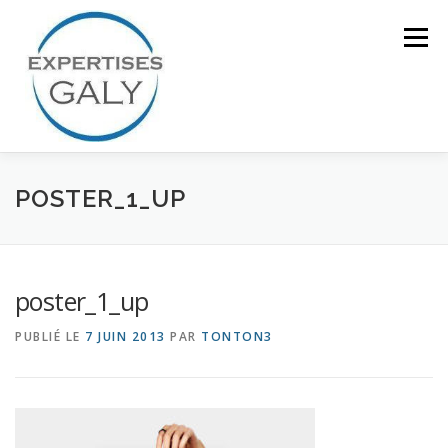
Aller
au
Menu
contenu
ACCUEIL
NOTRE EXPERTISE
POSTER_1_UP
QUI SOMMES NOUS ?
CONTACT
poster_1_up
PUBLIÉ LE
7 JUIN 2013
PAR
TONTON3