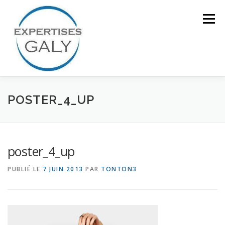
Aller
au
Menu
contenu
ACCUEIL
NOTRE EXPERTISE
POSTER_4_UP
QUI SOMMES NOUS ?
CONTACT
poster_4_up
PUBLIÉ LE
7 JUIN 2013
PAR
TONTON3