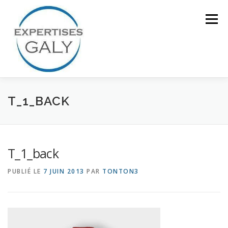
Aller
au
Menu
contenu
ACCUEIL
NOTRE EXPERTISE
T_1_BACK
QUI SOMMES NOUS ?
CONTACT
T_1_back
PUBLIÉ LE
7 JUIN 2013
PAR
TONTON3