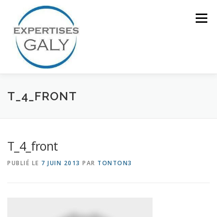
Aller
au
Menu
contenu
ACCUEIL
NOTRE EXPERTISE
T_4_FRONT
QUI SOMMES NOUS ?
CONTACT
T_4_front
PUBLIÉ LE
7 JUIN 2013
PAR
TONTON3