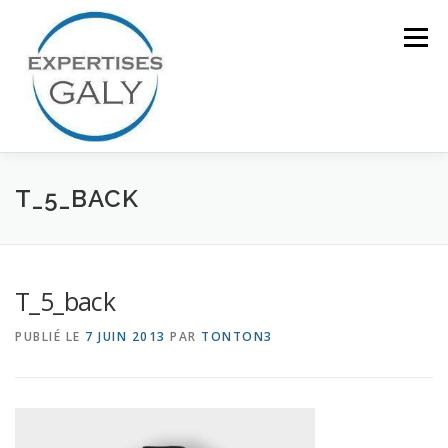
Aller
au
Menu
contenu
ACCUEIL
NOTRE EXPERTISE
T_5_BACK
QUI SOMMES NOUS ?
CONTACT
T_5_back
PUBLIÉ LE
7 JUIN 2013
PAR
TONTON3